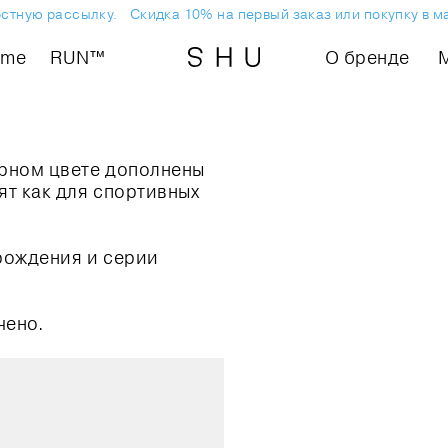
остную рассылку.
Скидка 10% на первый заказ или покупку в м
ome
RUN™
О бренде
ёрном цвете дополнены
т как для спортивных
рождения и серии
чено.