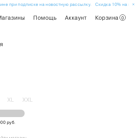
е при подписке на новостную рассылку.
Скидка 10% на первый 
Магазины
Помощь
Аккаунт
Корзина
0
ая
XL
XXL
00 руб.
йти магазин