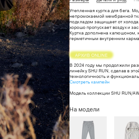
Утепленная куртка для бега. Мо
непромокаемой мембранной тк
подкладом защищает от холода,
хорошо пропускает воздух и за
Куртка дополнена капюшоном, к
герметичным внутренним карма
АРХИВ ONLINE
В 2024 году мы продолжили раз
линейку SHU RUN, сделав в это
технологичность и функциональ
Смотреть кампейн
Модель коллекции SHU RUN/AW
На модели