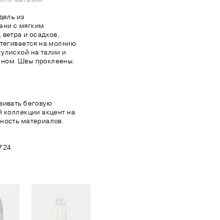
дель из
ани с мягким
 ветра и осадков,
стегивается на молнию.
улиской на талии и
ном. Швы проклеены.
вивать беговую
й коллекции акцент на
ность материалов.
'24