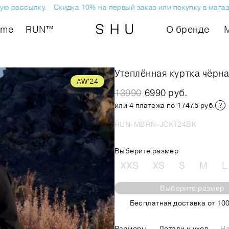
 рассылку.
Скидка 10% на первый заказ или покупку в магазин
ome
RUN™
О бренде
Утеплённая куртка чёрн
AW'24
13990
6990 руб.
или 4 платежа по 1747.5 руб.
RUN-MBRN-JCKT24BK
Выберите размер
XXS
XS
S
M
L
Выберите размер
Бесплатная доставка от 100
Размеры
Детали и уход
На