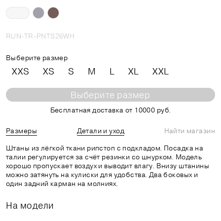
RUN-TR-PNTS26WH
Выберите размер
XXS
XS
S
M
L
XL
XXL
Выберите размер
Бесплатная доставка от 10000 руб.
Размеры
Детали и уход
Найти магазин
Штаны из лёгкой ткани рипстоп с подкладом. Посадка на
талии регулируется за счёт резинки со шнурком. Модель
хорошо пропускает воздух и выводит влагу. Внизу штанины
можно затянуть на кулиски для удобства. Два боковых и
один задний карман на молниях.
На модели