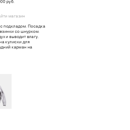
00 руб.
йти магазин
 с подкладом. Посадка
резинки со шнурком.
х и выводит влагу.
на кулиски для
адний карман на