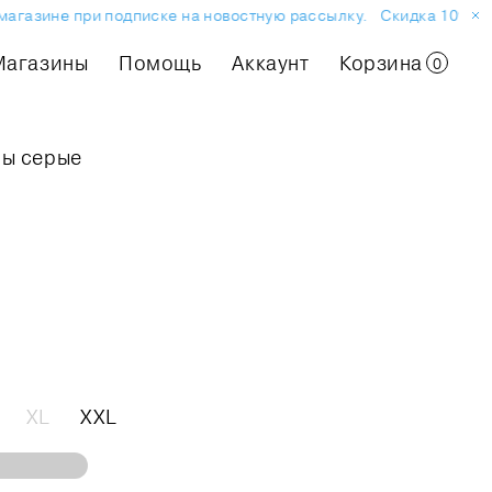
газине при подписке на новостную рассылку.
Скидка 10% на пе
Магазины
Помощь
Аккаунт
Корзина
0
ны серые
XL
XXL