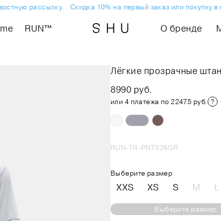
стную рассылку.
Скидка 10% на первый заказ или покупку в ма
ome
RUN™
О бренде
Лёгкие прозрачные шта
8990 руб.
или 4 платежа по 2247.5 руб.
RUN-TR-PNTS26GR
Выберите размер
XXS
XS
S
M
L
Выберите размер