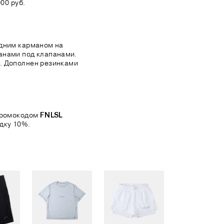
00 руб.
едним карманом на
анами под клапанами.
. Дополнен резинками
 промокодом
FNLSL
дку 10%.