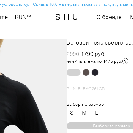
ю рассылку.
Скидка 10% на первый заказ или покупку в магази
ome
RUN™
О бренде
Беговой пояс светло-се
2990
1790 руб.
или 4 платежа по 447.5 руб.
RUN-B-BAG26LGR
Выберите размер
S
M
L
Выберите размер