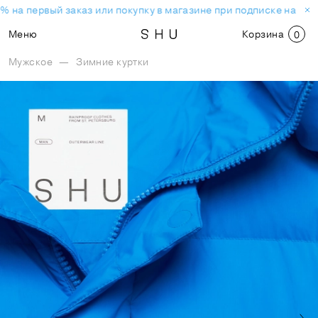
% на первый заказ или покупку в магазине при подписке на нов
Меню
Корзина
0
Мужское
—
Зимние куртки