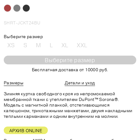
SHRT-JCKT24BU
Выберите размер
XS
S
M
L
XL
XXL
Выберите размер
Бесплатная доставка от 10000 руб.
Размеры
Детали и уход
Зимняя куртка свободного кроя из непромокаемой
мембранной ткани с утеплителем DuPont™ Sorona®.
Модель с магнитной планкой, отстегивающимся
капюшоном, трикотажными манжетами, двумя накладными
теплыми карманами и одним внутренним на молнии.
АРХИВ ONLINE