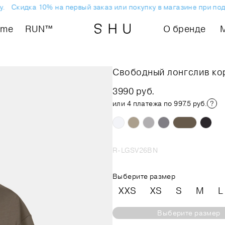
Скидка 10% на первый заказ или покупку в магазине при подп
ome
RUN™
О бренде
Свободный лонгслив ко
3990 руб.
или 4 платежа по 997.5 руб.
R-LGSV26BN
Выберите размер
XXS
XS
S
M
L
Выберите размер