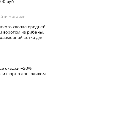
00 руб.
йти магазин
ягкого хлопка средней
м воротом из рибаны.
размерной сетке для
де скидки −20%
ли шорт с лонгсливом.