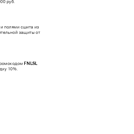
00 руб.
и полями сшита из
ительной защиты от
 промокодом
FNLSL
дку 10%.