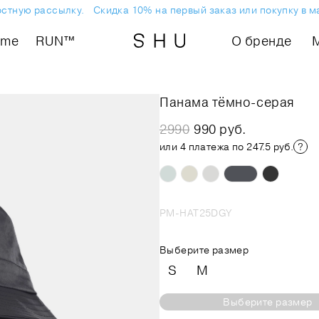
остную рассылку.
Скидка 10% на первый заказ или покупку в м
ome
RUN™
О бренде
Панама тёмно-серая
2990
990 руб.
или 4 платежа по 247.5 руб.
PM-HAT25DGY
Выберите размер
S
M
Выберите размер