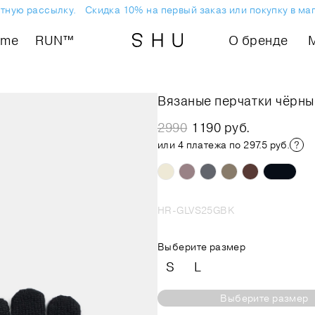
ную рассылку.
Скидка 10% на первый заказ или покупку в маг
ome
RUN™
О бренде
Вязаные перчатки чёрны
2990
1190 руб.
или 4 платежа по 297.5 руб.
HR-GLVS25GBK
Выберите размер
S
L
Выберите размер