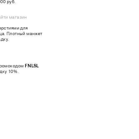
00 руб.
йти магазин
верстиями для
ца. Плотный манжет
дку.
 промокодом
FNLSL
дку 10%.