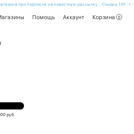
газине при подписке на новостную рассылку.
Скидка 10% на п
Магазины
Помощь
Аккаунт
Корзина
0
я
00 руб.