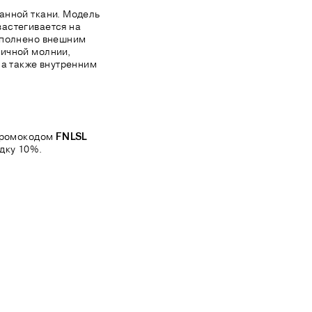
анной ткани. Модель
астегивается на
ополнено внешним
ичной молнии,
 а также внутренним
 промокодом
FNLSL
дку 10%.