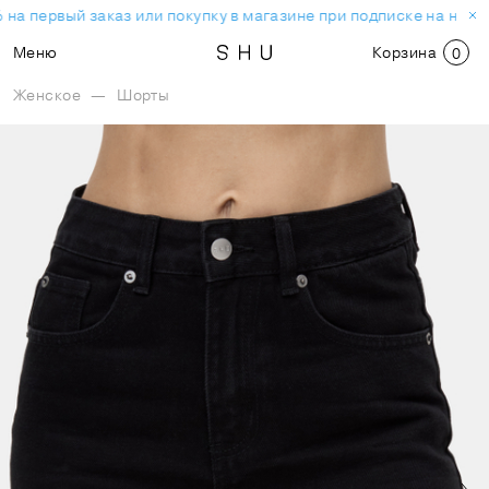
на первый заказ или покупку в магазине при подписке на ново
Меню
Корзина
0
Женское
—
Шорты