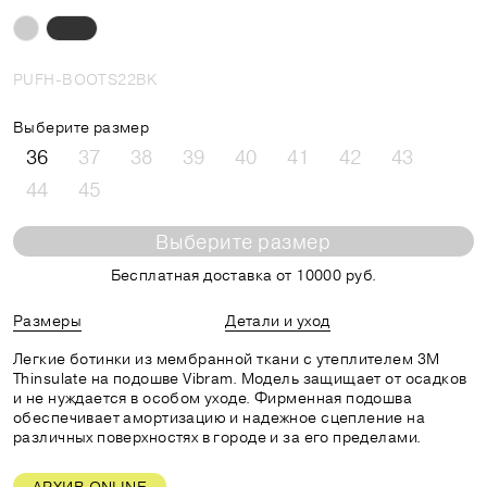
PUFH-BOOTS22BK
Выберите размер
36
37
38
39
40
41
42
43
44
45
Выберите размер
Бесплатная доставка от 10000 руб.
Размеры
Детали и уход
Легкие ботинки из мембранной ткани с утеплителем 3M
Thinsulate на подошве Vibram. Модель защищает от осадков
и не нуждается в особом уходе. Фирменная подошва
обеспечивает амортизацию и надежное сцепление на
различных поверхностях в городе и за его пределами.
АРХИВ ONLINE