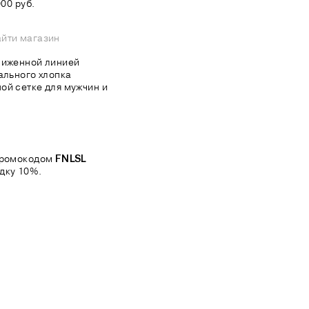
00 руб.
йти магазин
ниженной линией
ального хлопка
ой сетке для мужчин и
 промокодом
FNLSL
дку 10%.