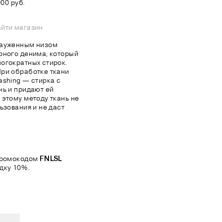
00 руб.
йти магазин
зауженным низом
рного денима, который
огократных стирок.
При обработке ткани
ashing — стирка с
нь и придают ей
 этому методу ткань не
ьзования и не даст
 промокодом
FNLSL
дку 10%.