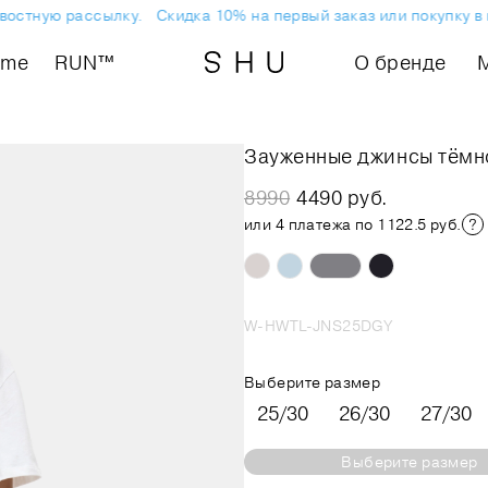
остную рассылку.
Скидка 10% на первый заказ или покупку в м
ome
RUN™
О бренде
Зауженные джинсы тёмн
8990
4490 руб.
или 4 платежа по 1122.5 руб.
W-HWTL-JNS25DGY
Выберите размер
25/30
26/30
27/30
Выберите размер