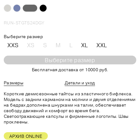
RUN-STGTS24DGY
Выберите размер
XXS
XS
S
M
L
XL
XXL
Выберите размер
Бесплатная доставка от 10000 руб.
Размеры
Детали и уход
Короткие демисезонные тайтсы из эластичного бифлекса.
Модель с задним карманом на молнии и двумя отделениями
на бедрах дополнена шнурками на талии, обеспечивает
свободу движений и комфорт во время бега.
Светоотражающие капсулы и фирменные логотипы. Швы
проклеены.
АРХИВ ONLINE