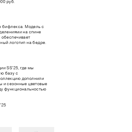
00 руб.
о бифлекса. Модель с
тделениями на спине
и обеспечивает
ный логотип на бедре.
ии SS'25, где мы
ю базу с
Коллекцию дополнили
ы и сезонные цветовые
ду функциональностью
'25