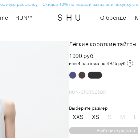
тную рассылку.
Скидка 10% на первый заказ или покупку в маг
ome
RUN™
О бренде
Лёгкие короткие тайтсы
1990 руб.
или 4 платежа по 497.5 руб.
RUN-STGTS25BK
Выберите размер
XXS
XS
S
M
L
Выберите размер