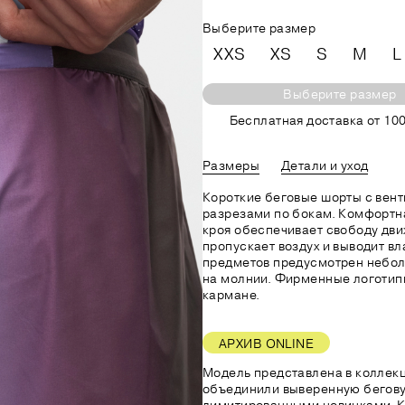
Выберите размер
XXS
XS
S
M
L
Выберите размер
Бесплатная доставка от 100
Размеры
Детали и уход
Короткие беговые шорты с вен
разрезами по бокам. Комфортн
кроя обеспечивает свободу дви
пропускает воздух и выводит вл
предметов предусмотрен небо
на молнии. Фирменные логотип
кармане.
АРХИВ ONLINE
Модель представлена в коллекц
объединили выверенную бегову