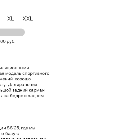
XL
XXL
00 руб.
тиляционными
ая модель спортивного
жений, хорошо
агу. Для хранения
льшой задний карман
ы на бедре и заднем
ии SS'25, где мы
ю базу с