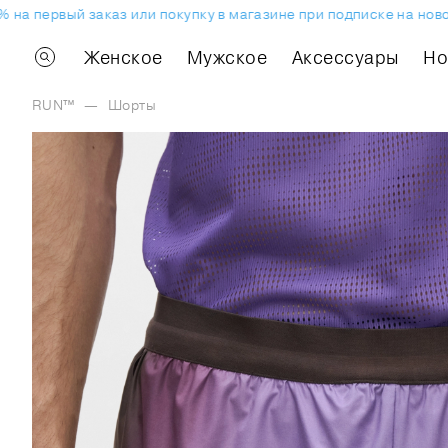
 первый заказ или покупку в магазине при подписке на новост
Женское
Мужское
Аксессуары
H
RUN™
—
Шорты