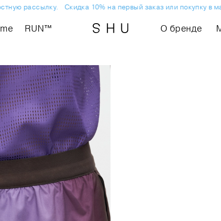
ную рассылку.
Скидка 10% на первый заказ или покупку в мага
ome
RUN™
О бренде