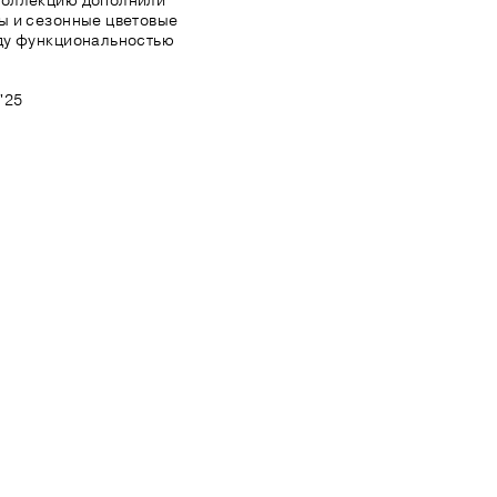
Коллекцию дополнили
ы и сезонные цветовые
ду функциональностью
'25