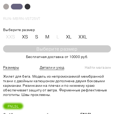
RUN-MBRN-VST25VT
Выберите размер
XXS
XS
S
M
L
XL
XXL
Выберите размер
Бесплатная доставка от 10000 руб.
Размеры
Детали и уход
Найти магазин
Жилет для бега. Модель из непромокаемой мембранной
ткани с двойным капюшоном дополнена двумя боковыми
карманам. Резинками на плечах и по нижнему краю
обеспечивает защиту от ветра. Фирменные рефлективные
логотипы. Швы проклеены.
FNLSL