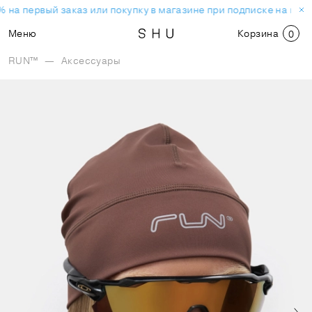
 на первый заказ или покупку в магазине при подписке на нов
Меню
Корзина
0
RUN™
—
Аксессуары