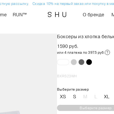
стную рассылку.
Скидка 10% на первый заказ или покупку в ма
ome
RUN™
О бренде
Боксеры из хлопка белы
1590 руб.
или 4 платежа по 397.5 руб.
BXRS23WH
Выберите размер
XS
S
M
L
XL
Выберите размер