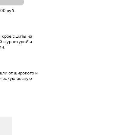
00 руб.
 крое сшиты из
й фурнитурой и
ми.
шли от широкого и
ическую ровную