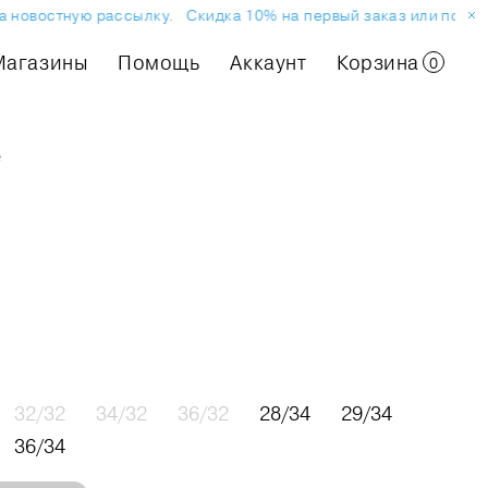
 новостную рассылку.
Скидка 10% на первый заказ или покупку
Магазины
Помощь
Аккаунт
Корзина
0
е
32/32
34/32
36/32
28/34
29/34
36/34