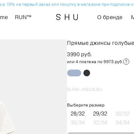
 10% на первый заказ или покупку в магазине при подписке на
ome
RUN™
О бренде
Прямые джинсы голубы
3990 руб.
или 4 платежа по 997.5 руб.
SLRW-JNS24LBU
Выберите размер
28/32
29/32
30/32
30/34
32/34
34/34