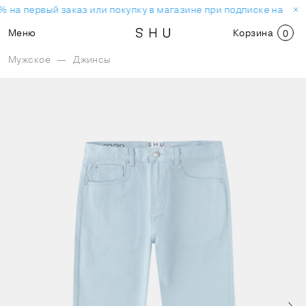
 на первый заказ или покупку в магазине при подписке на нов
Меню
Корзина
0
Мужское
—
Джинсы