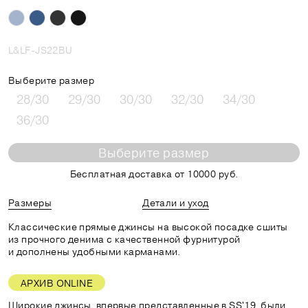
L&LF-JS22BU
Выберите размер
28/30
29/30
30/30
32/30
34/30
36/30
Выберите размер
Бесплатная доставка от 10000 руб.
Размеры
Детали и уход
Классические прямые джинсы на высокой посадке сшиты
из прочного денима с качественной фурнитурой
и дополнены удобными карманами.
АРХИВ ONLINE
Широкие джинсы, впервые представленные в SS'19, были