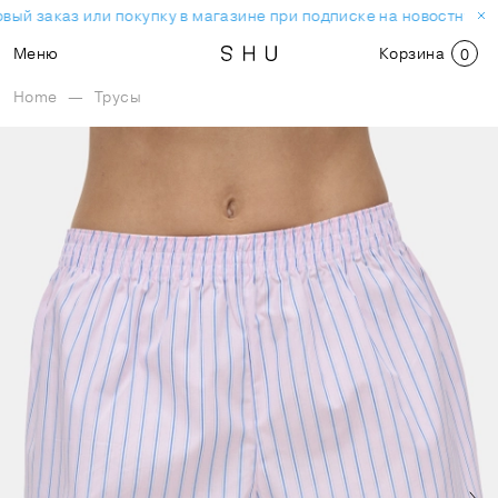
вый заказ или покупку в магазине при подписке на новостную р
Меню
Корзина
0
Home
—
Трусы