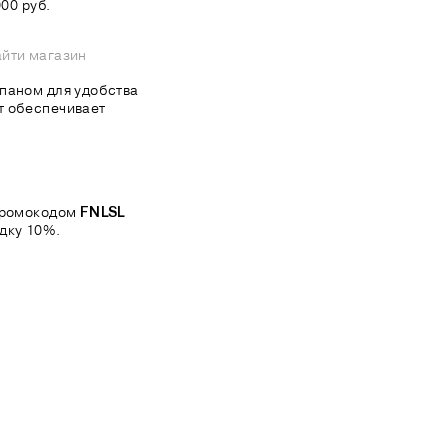
00 руб.
йти магазин
паном для удобства
т обеспечивает
 промокодом
FNLSL
дку 10%.