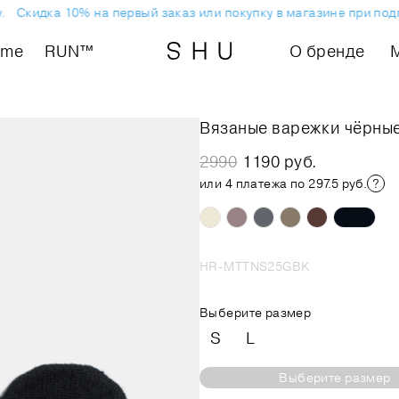
Скидка 10% на первый заказ или покупку в магазине при подп
ome
RUN™
О бренде
Вязаные варежки чёрны
2990
1190 руб.
или 4 платежа по 297.5 руб.
HR-MTTNS25GBK
Выберите размер
S
L
Выберите размер