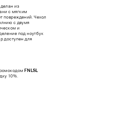
сделан из
ани с мягким
т повреждений. Чехол
олнию с двумя
ическом и
деление под ноутбук
ар доступен для
 промокодом
FNLSL
дку 10%.