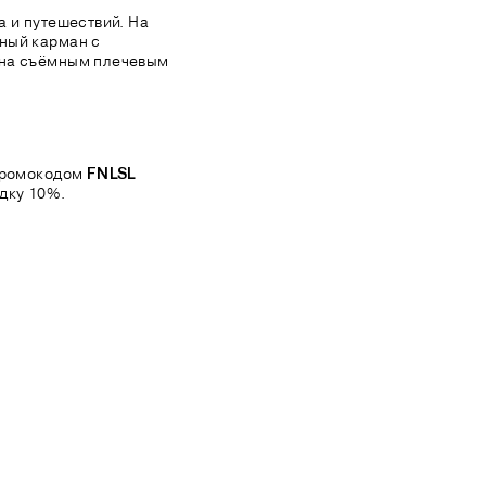
а и путешествий. На
ный карман с
ена съёмным плечевым
 промокодом
FNLSL
дку 10%.