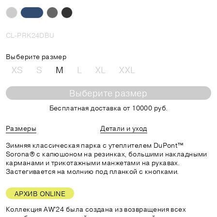
CL-PRK24DBU
Выберите размер
XS
S
M
L
XL
XXL
Выберите размер
Бесплатная доставка от 10000 руб.
Размеры
Детали и уход
Зимняя классическая парка с утеплителем DuPont™
Sorona® с капюшоном на резинках, большими накладными
карманами и трикотажными манжетами на рукавах.
Застегивается на молнию под планкой с кнопками.
АРХИВ ONLINE
Коллекция AW'24 была создана из возвращения всех