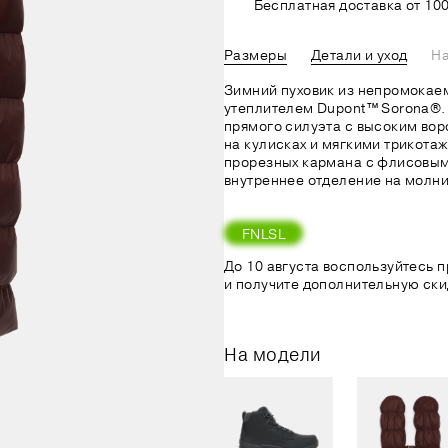
Бесплатная доставка от 100
Размеры
Детали и уход
На
Зимний пуховик из непромокаем
утеплителем Dupont™ Sorona®.
прямого силуэта с высоким во
на кулисках и мягкими трикота
прорезных кармана с флисовым
внутреннее отделение на молни
FNLSL
До 10 августа воспользуйтесь
и получите дополнительную ски
На модели