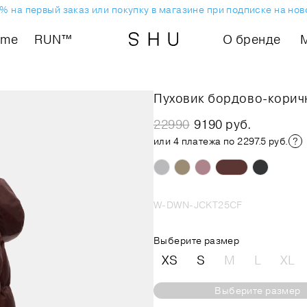
на первый заказ или покупку в магазине при подписке на ново
ome
RUN™
О бренде
Пуховик бордово-корич
22990
9190 руб.
или 4 платежа по 2297.5 руб.
W-DWN-JCKT25CF
Выберите размер
XS
S
M
L
XL
Выберите размер