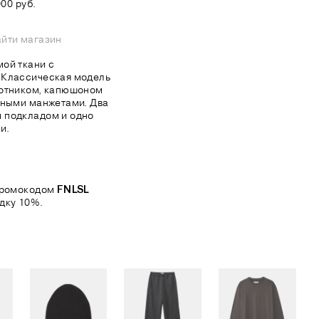
00 руб.
йти магазин
ой ткани с
 Классическая модель
ротником, капюшоном
жными манжетами. Два
 подкладом и одно
и.
 промокодом
FNLSL
дку 10%.